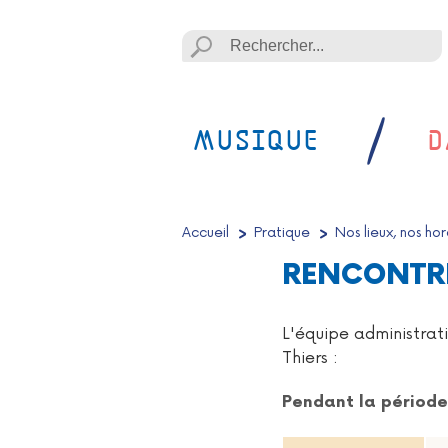
Lancer la recheche
Lancer la recherche
MUSIQUE
D
Accueil
/
Pratique
/
Nos lieux, nos hor
RENCONTRE
L'équipe administrat
Thiers :
Pendant la période 
Horaires d'ouverture 