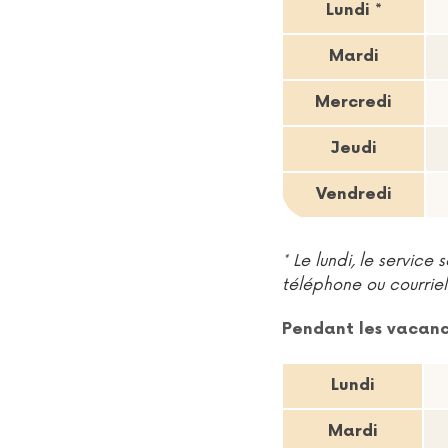
Lundi *
Mardi
Mercredi
Jeudi
Vendredi
* Le lundi, le servic
téléphone ou courriel
Pendant les vacance
Horaires d'ouverture
Lundi
Mardi