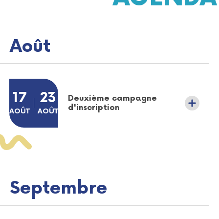
Août
Plus d'informations sur l'évènement Soirée bien-être au cen
DU
17
AU
23
Deuxième campagne
d'inscription
AOÛT
AOÛT
AOÛT
AOÛT
Septembre