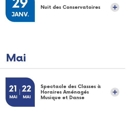
29
Nuit des Conservatoires
JANVIER
JANV.
Mai
Plus d'informations sur l'évènement Soirée bien-être au cen
Spectacle des Classes à
DU
21
AU
22
Horaires Aménagés
MAI
MAI
MAI
MAI
Musique et Danse