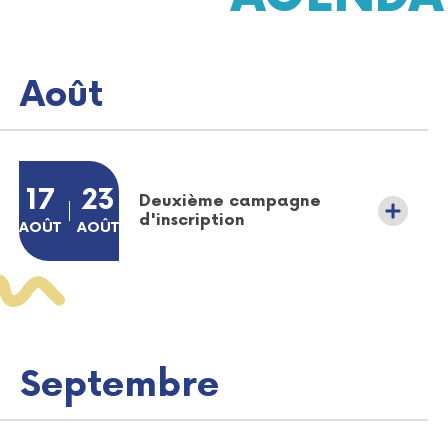
Août
Plus d'informations sur l'évènement Soirée bien-être au cen
DU
17
AU
23
Deuxième campagne
d'inscription
AOÛT
AOÛT
AOÛT
AOÛT
Septembre