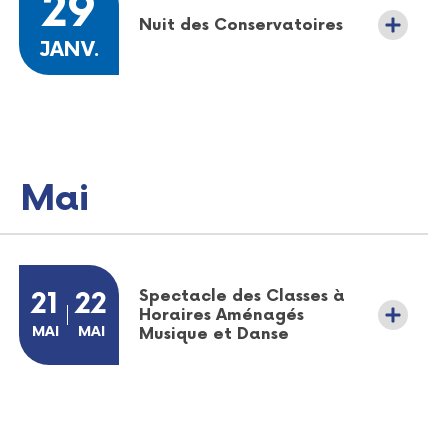
29
Nuit des Conservatoires
JANVIER
JANV.
Mai
Plus d'informations sur l'évènement Soirée bien-être au cen
Spectacle des Classes à
DU
21
AU
22
Horaires Aménagés
MAI
MAI
MAI
MAI
Musique et Danse