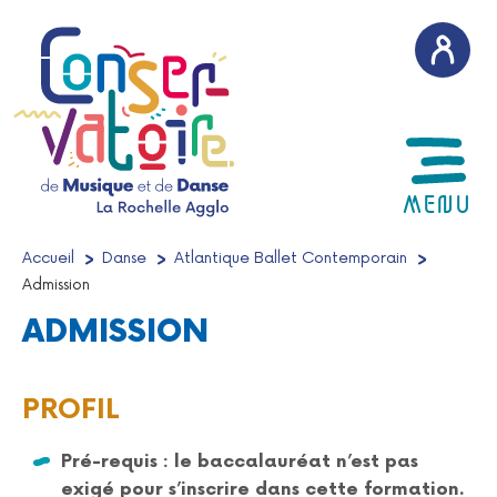
AFFICH
MENU
Accueil
/
Danse
/
Atlantique Ballet Contemporain
/
Admission
ADMISSION
PROFIL
Pré-requis : le baccalauréat n’est pas
exigé pour s’inscrire dans cette formation.