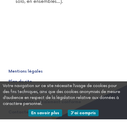
solo, en ensembles…).
Mentions légales
Plan du site
Votre navigation sur ce site nécessite l’usage de cookies pour
des fins techniques, ainsi que des cookies anonymisés de mesure
Données personnelles
d’audience en respect de la législation relative aux données à
Accessibilité : totalement conforme
caractère personnel.
Contactez-nous
sur les données personnelles
En savoir plus
J'ai compris
le message d'informa