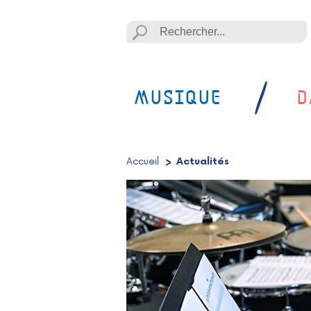
Lancer la recheche
Lancer la recherche
MUSIQUE
D
Accueil
/
Actualités
/