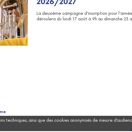
2026/2027
La deuxième campagne d'inscription pour l'ann
déroulera du lundi 17 août à 9h au dimanche 23 
rme
 fins techniques, ainsi que des cookies anonymisés de mesure d’audien