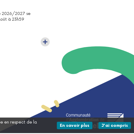
ée 2026/2027 se
août à 23h59
ce en respect de la
sur les données per
En savoir plus
J'ai compris
le messa