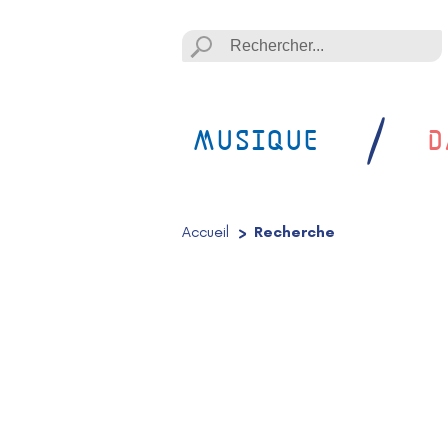
Lancer la recheche
Lancer la recherche
MUSIQUE
D
Accueil
/
Recherche
/